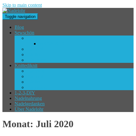
Skip to main content
Toggle navigation
Blog
Sewschön
Für mich
WKSA 2019
Für mini
Für ihn
Für andere
Knittediknit
Für mich
Für mini
Für ihn
Für andere
1-2-3-DIY
Nadelnahrung
Nadelgedanken
Über Nadelohr
Monat:
Juli 2020