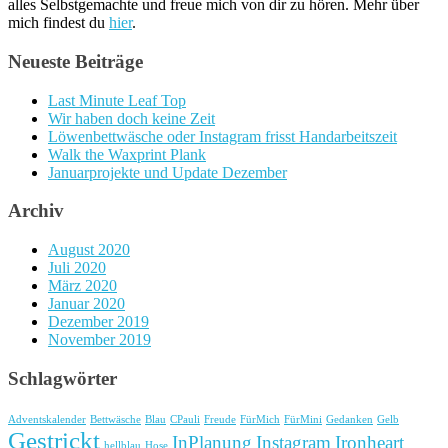
alles Selbstgemachte und freue mich von dir zu hören. Mehr über
mich findest du
hier
.
Neueste Beiträge
Last Minute Leaf Top
Wir haben doch keine Zeit
Löwenbettwäsche oder Instagram frisst Handarbeitszeit
Walk the Waxprint Plank
Januarprojekte und Update Dezember
Archiv
August 2020
Juli 2020
März 2020
Januar 2020
Dezember 2019
November 2019
Schlagwörter
Adventskalender
Bettwäsche
Blau
CPauli
Freude
FürMich
FürMini
Gedanken
Gelb
Gestrickt
InPlanung
Instagram
Ironheart
hellblau
Hose