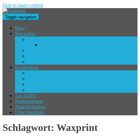
Skip to main content
Toggle navigation
Blog
Sewschön
Für mich
WKSA 2019
Für mini
Für ihn
Für andere
Knittediknit
Für mich
Für mini
Für ihn
Für andere
1-2-3-DIY
Nadelnahrung
Nadelgedanken
Über Nadelohr
Schlagwort:
Waxprint