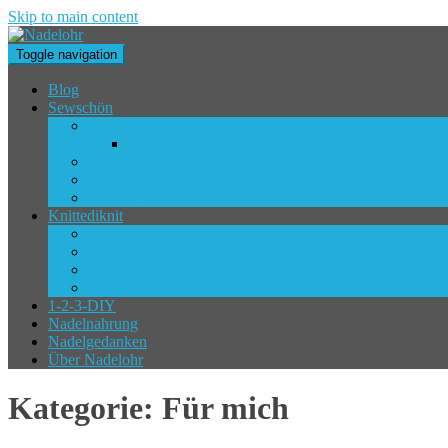
Skip to main content
Toggle navigation
Blog
Sewschön
Für mich
WKSA 2019
Für mini
Für ihn
Für andere
Knittediknit
Für mich
Für mini
Für ihn
Für andere
1-2-3-DIY
Nadelnahrung
Nadelgedanken
Über Nadelohr
Kategorie:
Für mich