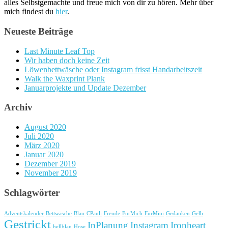
alles Selbstgemachte und freue mich von dir zu hören. Mehr über
mich findest du
hier
.
Neueste Beiträge
Last Minute Leaf Top
Wir haben doch keine Zeit
Löwenbettwäsche oder Instagram frisst Handarbeitszeit
Walk the Waxprint Plank
Januarprojekte und Update Dezember
Archiv
August 2020
Juli 2020
März 2020
Januar 2020
Dezember 2019
November 2019
Schlagwörter
Adventskalender
Bettwäsche
Blau
CPauli
Freude
FürMich
FürMini
Gedanken
Gelb
Gestrickt
InPlanung
Instagram
Ironheart
hellblau
Hose