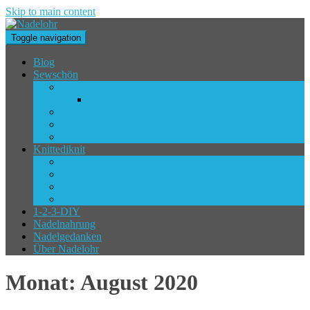
Skip to main content
Toggle navigation
Blog
Sewschön
Für mich
WKSA 2019
Für mini
Für ihn
Für andere
Knittediknit
Für mich
Für mini
Für ihn
Für andere
1-2-3-DIY
Nadelnahrung
Nadelgedanken
Über Nadelohr
Monat:
August 2020