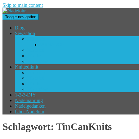
Skip to main content
Toggle navigation
Blog
Sewschön
Für mich
WKSA 2019
Für mini
Für ihn
Für andere
Knittediknit
Für mich
Für mini
Für ihn
Für andere
1-2-3-DIY
Nadelnahrung
Nadelgedanken
Über Nadelohr
Schlagwort:
TinCanKnits