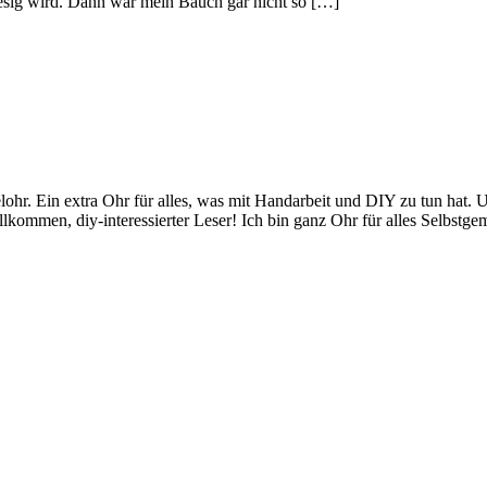
riesig wird. Dann war mein Bauch gar nicht so […]
ohr. Ein extra Ohr für alles, was mit Handarbeit und DIY zu tun hat
illkommen, diy-interessierter Leser! Ich bin ganz Ohr für alles Selbst