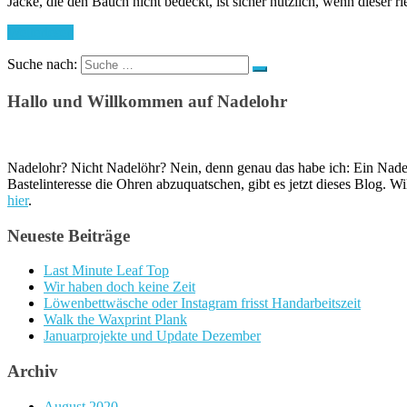
Jacke, die den Bauch nicht bedeckt, ist sicher nützlich, wenn dieser 
Weiterlesen
Suche nach:
Hallo und Willkommen auf Nadelohr
Nadelohr? Nicht Nadelöhr? Nein, denn genau das habe ich: Ein Nadel
Bastelinteresse die Ohren abzuquatschen, gibt es jetzt dieses Blog. W
hier
.
Neueste Beiträge
Last Minute Leaf Top
Wir haben doch keine Zeit
Löwenbettwäsche oder Instagram frisst Handarbeitszeit
Walk the Waxprint Plank
Januarprojekte und Update Dezember
Archiv
August 2020